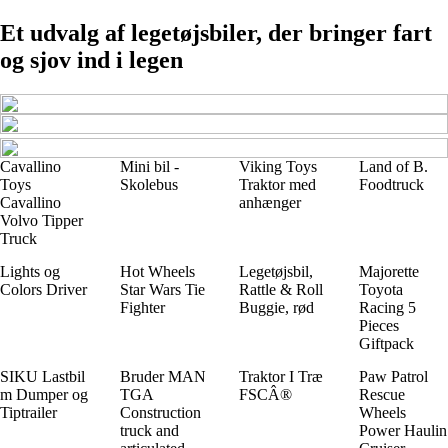
Et udvalg af legetøjsbiler, der bringer fart
og sjov ind i legen
Cavallino
Mini bil -
Viking Toys
Land of B.
Toys
Skolebus
Traktor med
Foodtruck
Cavallino
anhænger
Volvo Tipper
Truck
Lights og
Hot Wheels
Legetøjsbil,
Majorette
Colors Driver
Star Wars Tie
Rattle & Roll
Toyota
Fighter
Buggie, rød
Racing 5
Pieces
Giftpack
SIKU Lastbil
Bruder MAN
Traktor I Træ
Paw Patrol
m Dumper og
TGA
FSCÂ®
Rescue
Tiptrailer
Construction
Wheels
truck and
Power Haulin