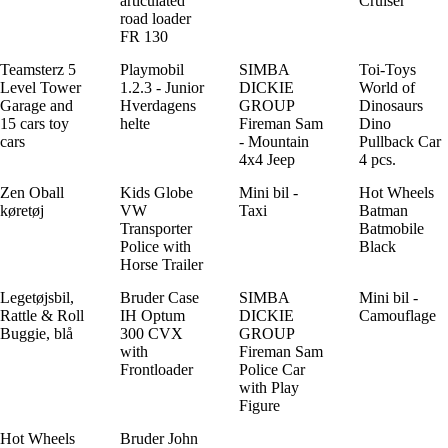
articulated
Cruiser
road loader
FR 130
Teamsterz 5
Playmobil
SIMBA
Toi-Toys
Level Tower
1.2.3 - Junior
DICKIE
World of
Garage and
Hverdagens
GROUP
Dinosaurs
15 cars toy
helte
Fireman Sam
Dino
cars
- Mountain
Pullback Car
4x4 Jeep
4 pcs.
Zen Oball
Kids Globe
Mini bil -
Hot Wheels
køretøj
VW
Taxi
Batman
Transporter
Batmobile
Police with
Black
Horse Trailer
Legetøjsbil,
Bruder Case
SIMBA
Mini bil -
Rattle & Roll
IH Optum
DICKIE
Camouflage
Buggie, blå
300 CVX
GROUP
with
Fireman Sam
Frontloader
Police Car
with Play
Figure
Hot Wheels
Bruder John