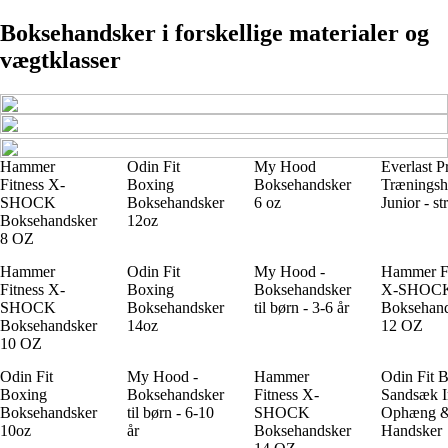
Boksehandsker i forskellige materialer og
vægtklasser
Hammer
Odin Fit
My Hood
Everlast P
Fitness X-
Boxing
Boksehandsker
Træningsh
SHOCK
Boksehandsker
6 oz
Junior - str
Boksehandsker
12oz
8 OZ
Hammer
Odin Fit
My Hood -
Hammer Fi
Fitness X-
Boxing
Boksehandsker
X-SHOC
SHOCK
Boksehandsker
til børn - 3-6 år
Boksehan
Boksehandsker
14oz
12 OZ
10 OZ
Odin Fit
My Hood -
Hammer
Odin Fit 
Boxing
Boksehandsker
Fitness X-
Sandsæk I
Boksehandsker
til børn - 6-10
SHOCK
Ophæng 
10oz
år
Boksehandsker
Handsker